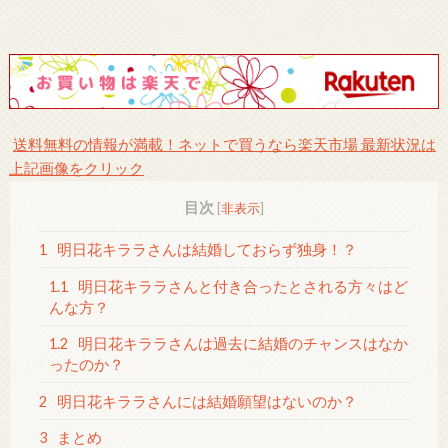
送料無料の情報が満載！ネットで買うなら楽天市場 最新状況は
上記画像をクリック
目次
[
非表示
]
1
明日花キララさんは結婚しておらず独身！？
1.1
明日花キララさんと付き合ったとされる方々はど
んな方？
1.2
明日花キララさんは過去に結婚のチャンスはなか
ったのか？
2
明日花キララさんには結婚願望はないのか？
3
まとめ