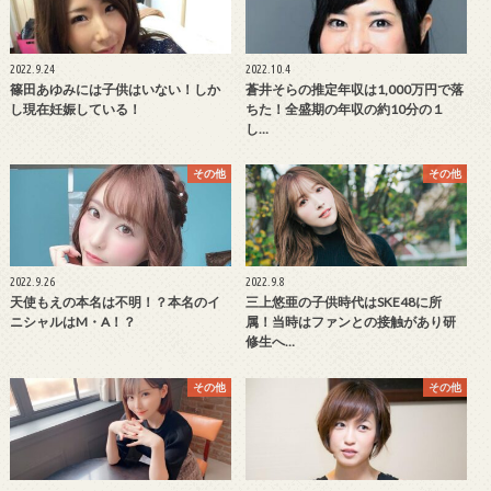
2022.9.24
2022.10.4
篠田あゆみには子供はいない！しか
蒼井そらの推定年収は1,000万円で落
し現在妊娠している！
ちた！全盛期の年収の約10分の１
し…
その他
その他
2022.9.26
2022.9.8
天使もえの本名は不明！？本名のイ
三上悠亜の子供時代はSKE48に所
ニシャルはM・A！？
属！当時はファンとの接触があり研
修生へ…
その他
その他