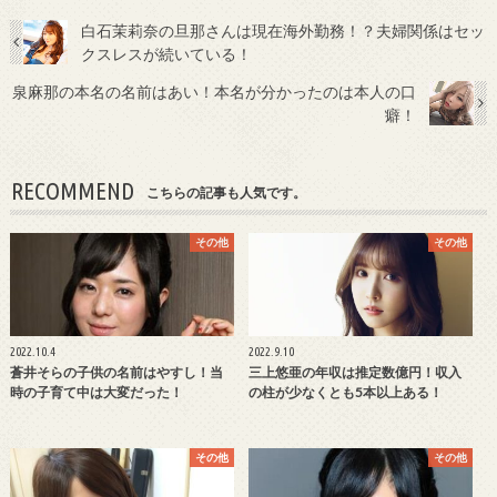
白石茉莉奈の旦那さんは現在海外勤務！？夫婦関係はセッ
クスレスが続いている！
泉麻那の本名の名前はあい！本名が分かったのは本人の口
癖！
RECOMMEND
こちらの記事も人気です。
その他
その他
2022.10.4
2022.9.10
蒼井そらの子供の名前はやすし！当
三上悠亜の年収は推定数億円！収入
時の子育て中は大変だった！
の柱が少なくとも5本以上ある！
その他
その他