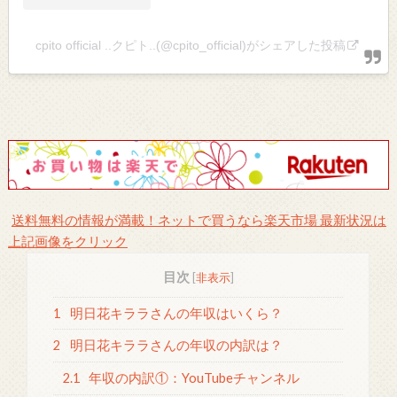
cpito official ..クピト..(@cpito_official)がシェアした投稿
送料無料の情報が満載！ネットで買うなら楽天市場 最新状況は
上記画像をクリック
目次
[
非表示
]
1
明日花キララさんの年収はいくら？
2
明日花キララさんの年収の内訳は？
2.1
年収の内訳①：YouTubeチャンネル