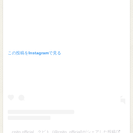
この投稿をInstagramで見る
cpito official ..クピト..(@cpito_official)がシェアした投稿