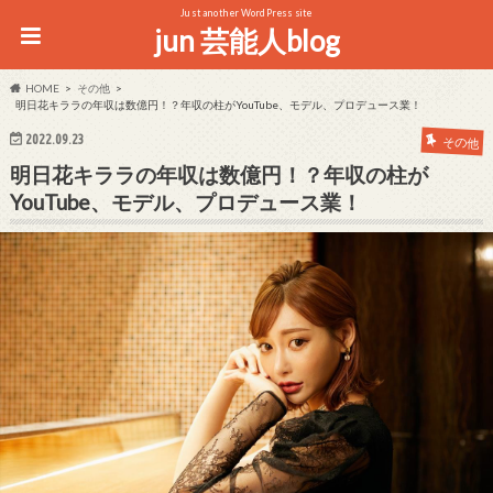
Just another WordPress site
jun 芸能人blog
HOME
その他
明日花キララの年収は数億円！？年収の柱がYouTube、モデル、プロデュース業！
2022.09.23
その他
明日花キララの年収は数億円！？年収の柱が
YouTube、モデル、プロデュース業！