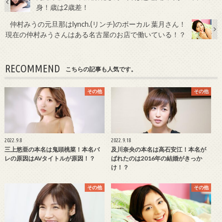
身！歳は2歳差！
仲村みうの元旦那はlynch.(リンチ)のボーカル 葉月さん！
現在の仲村みうさんはある名古屋のお店で働いている！？
RECOMMEND
こちらの記事も人気です。
その他
その他
2022.9.8
2022.9.18
三上悠亜の本名は鬼頭桃菜！本名バ
及川奈央の本名は高石安江！本名が
レの原因はAVタイトルが原因！？
ばれたのは2016年の結婚がきっか
け！？
その他
その他