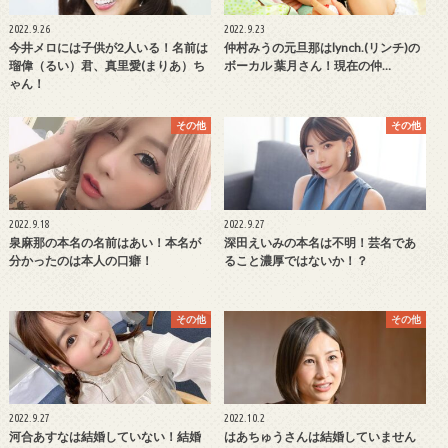
2022.9.26
2022.9.23
今井メロには子供が2人いる！名前は
仲村みうの元旦那はlynch.(リンチ)の
瑠偉（るい）君、真里愛(まりあ）ち
ボーカル 葉月さん！現在の仲…
ゃん！
その他
その他
2022.9.18
2022.9.27
泉麻那の本名の名前はあい！本名が
深田えいみの本名は不明！芸名であ
分かったのは本人の口癖！
ること濃厚ではないか！？
その他
その他
2022.9.27
2022.10.2
河合あすなは結婚していない！結婚
はあちゅうさんは結婚していません