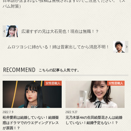
日本語が含まれない投稿は無視されますのでご注意ください。（ス
パム対策）
広瀬すずの兄は大石晃也！現在は無職！？
ムロツヨシに姉がいる！姉は昔家出してから消息不明！
RECOMMEND
こちらの記事も人気です。
女性芸能人
女性芸能人
2022.7.9
2022.9.27
松井愛莉は結婚していない！結婚疑
元乃木坂46の生田絵梨花さんは結婚
惑はドラマでのウエディングドレス
していない！結婚予定もない！？
が原因！？