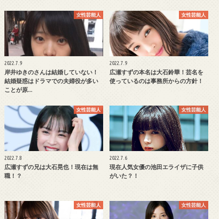
女性芸能人
女性芸能人
2022.7.9
2022.7.9
岸井ゆきのさんは結婚していない！
広瀬すずの本名は大石鈴華！芸名を
結婚疑惑はドラマでの夫婦役が多い
使っているのは事務所からの方針！
ことが原…
女性芸能人
女性芸能人
2022.7.8
2022.7.6
広瀬すずの兄は大石晃也！現在は無
現在人気女優の池田エライザに子供
職！？
がいた？！
女性芸能人
女性芸能人