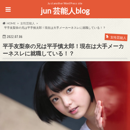
Just another WordPress site
jun 芸能人blog
HOME
女性芸能人
平手友梨奈の兄は平手慎太郎！現在は大手メーカーネスレに就職している！？
2022.07.06
女性芸能人
平手友梨奈の兄は平手慎太郎！現在は大手メーカ
ーネスレに就職している！？