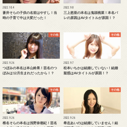
2022.10.4
2022.9.8
蒼井そらの子供の名前はやすし！当
三上悠亜の本名は鬼頭桃菜！本名バ
時の子育て中は大変だった！
レの原因はAVタイトルが原因！？
その他
その他
2022.9.26
2022.9.7
つぼみの本名は本山鈴果！芸名のつ
松本いちかは結婚していない！結婚
ぼみは12月生まれだったから！？
疑惑はAVタイトルが原因！？
その他
その他
2022.9.26
2022.9.26
椎名そらの本名は浅野奈都紀！芸名
希志あいのは結婚していません！結