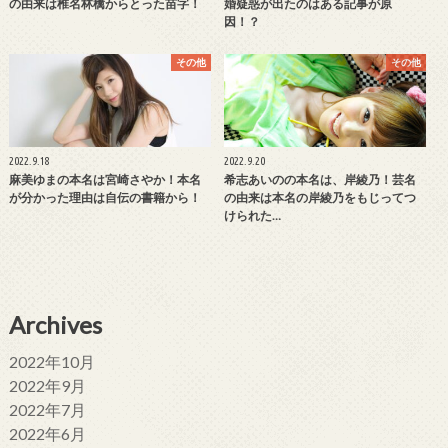
の由来は椎名林檎からとった苗字！
婚疑惑が出たのはある記事が原
因！？
その他
その他
2022.9.18
2022.9.20
麻美ゆまの本名は宮崎さやか！本名
希志あいのの本名は、岸綾乃！芸名
が分かった理由は自伝の書籍から！
の由来は本名の岸綾乃をもじってつ
けられた…
Archives
2022年10月
2022年9月
2022年7月
2022年6月