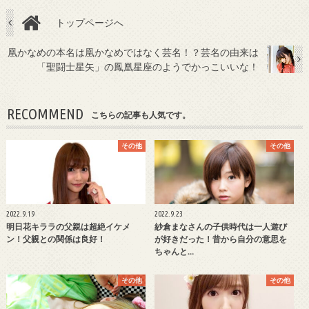
トップページへ
凰かなめの本名は凰かなめではなく芸名！？芸名の由来は
「聖闘士星矢」の鳳凰星座のようでかっこいいな！
RECOMMEND
こちらの記事も人気です。
その他
その他
2022.9.19
2022.9.23
明日花キララの父親は超絶イケメ
紗倉まなさんの子供時代は一人遊び
ン！父親との関係は良好！
が好きだった！昔から自分の意思を
ちゃんと…
その他
その他