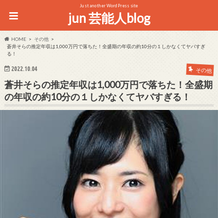
Just another WordPress site
jun 芸能人blog
HOME
その他
蒼井そらの推定年収は1,000万円で落ちた！全盛期の年収の約10分の１しかなくてヤバすぎ
る！
2022.10.04
その他
蒼井そらの推定年収は1,000万円で落ちた！全盛期
の年収の約10分の１しかなくてヤバすぎる！