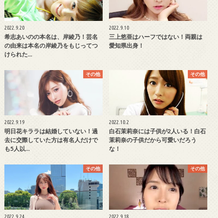
2022.9.20
2022.9.10
希志あいのの本名は、岸綾乃！芸名
三上悠亜はハーフではない！両親は
の由来は本名の岸綾乃をもじってつ
愛知県出身！
けられた…
その他
その他
2022.9.19
2022.10.2
明日花キララは結婚していない！過
白石茉莉奈には子供が2人いる！白石
去に交際していた方は有名人だけで
茉莉奈の子供だから可愛いだろう
も5人以…
な！
その他
その他
2022.9.24
2022.9.18