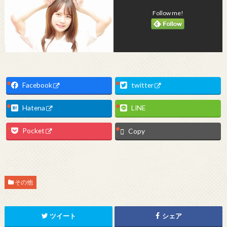
Follow me!
Facebook
twitter
Hatena
LINE
Pocket
Copy
その他
ツイート
シェア