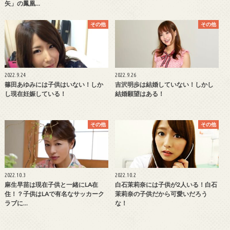
矢」の鳳凰…
その他
その他
2022.9.24
2022.9.26
篠田あゆみには子供はいない！しか
吉沢明歩は結婚していない！しかし
し現在妊娠している！
結婚願望はある！
その他
その他
2022.10.3
2022.10.2
麻生早苗は現在子供と一緒にLA在
白石茉莉奈には子供が2人いる！白石
住！？子供はLAで有名なサッカーク
茉莉奈の子供だから可愛いだろう
ラブに…
な！