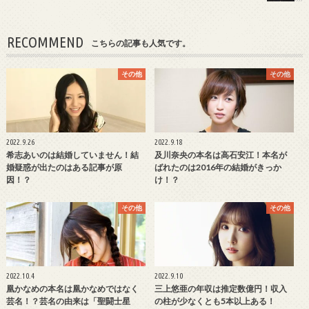
RECOMMEND
こちらの記事も人気です。
その他
その他
2022.9.26
2022.9.18
希志あいのは結婚していません！結
及川奈央の本名は高石安江！本名が
婚疑惑が出たのはある記事が原
ばれたのは2016年の結婚がきっか
因！？
け！？
その他
その他
2022.10.4
2022.9.10
凰かなめの本名は凰かなめではなく
三上悠亜の年収は推定数億円！収入
芸名！？芸名の由来は「聖闘士星
の柱が少なくとも5本以上ある！